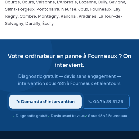
Bourgs, Cours, Valsonne, L'Arbresle, Lozanne, Bully, Savigny,
Saint-Forgeux, Pontcharra, Neulise, Joux, Fourneaux, Lay,
Regny, Combre, Montagny, Ranchal, Pradines, La Tour-de-
Salvagny, Dardilly, Écully.
Votre ordinateur en panne à Fourneaux ? On
intervient.
Diagnostic gratuit — devis sans engagement —
intervention sous 48h à Fourneaux et alentours.
🔧 Demande d'intervention
📞 04.74.89.81.28
Diagnostic gratuit
Devis avant travaux
Sous 48h à Fourneaux