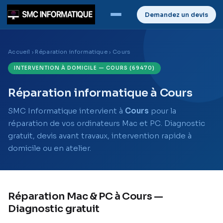
Demandez un devis
Accueil
›
Réparation informatique
› Cours
INTERVENTION À DOMICILE — COURS (69470)
Réparation informatique à Cours
SMC Informatique intervient à
Cours
pour la
réparation de vos ordinateurs Mac et PC. Diagnostic
gratuit, devis avant travaux, intervention rapide à
domicile ou en atelier.
Réparation Mac & PC à Cours —
Diagnostic gratuit